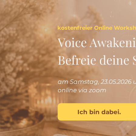
kostenfreier Online Works
Voice Awakeni
Befreie deine
am
Samstag, 23.05.2026
online via zoom
Ich bin dabei.