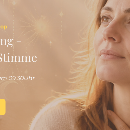
hop
ng -
 Stimme
 um 09.30Uhr