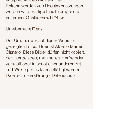
Bekanntwerden von Rechtsverletzungen
werden wir derartige Inhalte umgehend
entfernen. Quelle:
e-recht24.de
Urheberrecht Fotos
Der Urheber der auf dieser Website
gezeigten Fotos/Bilder ist
Alberto Martén
Cisnero
. Diese Bilder dürfen nicht kopiert,
heruntergeladen, manipuliert, verfremdet,
verkauft oder in sonst einer anderen Art
und Weise genutzt/vervielfältigt werden.
Datenschutzerklärung - Datenschutz
Lass uns Großartiges kreieren
Kontakt
© 2026 Lydia Martén Cisnero - Vocal
Coach
Impressum